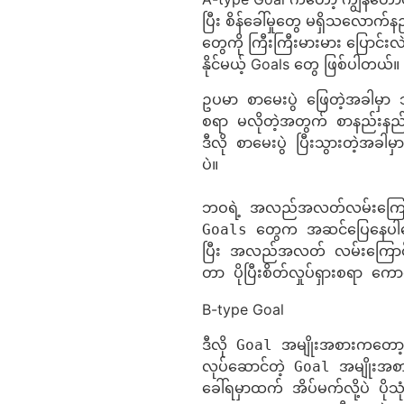
ပြီး စိန်ခေါ်မှုတွေ မရှိသလောက
တွေကို ကြီးကြီးမားမား ပြောင်း
နိုင်မယ့် Goals တွေ ဖြစ်ပါတယ်။
ဥပမာ စာမေးပွဲ ဖြေတဲ့အခါမှာ 
စရာ မလိုတဲ့အတွက် စာနည်းနည်းပိ
ဒီလို စာမေးပွဲ ပြီးသွားတဲ့အခါမှာ
ပဲ။

ဘဝရဲ့ အလည်အလတ်လမ်းကြောင်း
Goals တွေက အဆင်ပြေနေပါသ
ပြီး အလည်အလတ် လမ်းကြောင်းက
တာ ပိုပြီးစိတ်လှုပ်ရှားစရာ ကေ
B-type Goal
ဒီလို Goal အမျိုးအစားကတော့
လုပ်ဆောင်တဲ့ Goal အမျိုးအစာ
ခေါ်ရမှာထက် အိပ်မက်လို့ပဲ ပိုသ