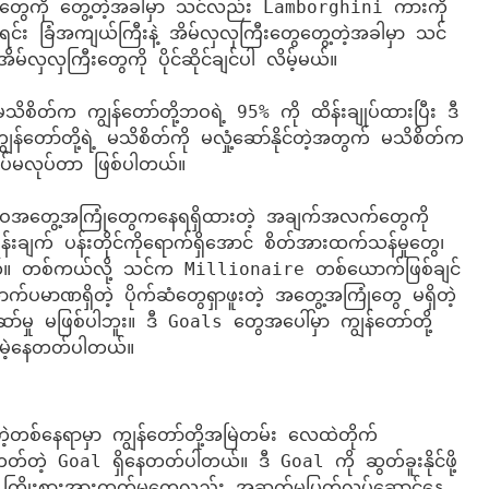
တွေကို တွေ့တဲ့အခါမှာ သင်လည်း Lamborghini ကားကို 
ရင်း ခြံအကျယ်ကြီးနဲ့ အိမ်လှလှကြီးတွေတွေ့တဲ့အခါမှာ သင်
အိမ်လှလှကြီးတွေကို ပိုင်ဆိုင်ချင်ပါ လိမ့်မယ်။

သိစိတ်က ကျွန်တော်တို့ဘဝရဲ့ 95% ကို ထိန်းချုပ်ထားပြီး ဒီ
ော်တို့ရဲ့ မသိစိတ်ကို မလှုံ့ဆော်နိုင်တဲ့အတွက် မသိစိတ်က 
်မလုပ်တာ ဖြစ်ပါတယ်။ 

 ဘဝအတွေ့အကြုံတွေကနေရရှိထားတဲ့ အချက်အလက်တွေကို 
မှန်းချက် ပန်းတိုင်ကိုရောက်ရှိအောင် စိတ်အားထက်သန်မှုတွေ၊ 
တယ်။ တစ်ကယ်လို့ သင်က Millionaire တစ်ယောက်ဖြစ်ချင်
ာက်ပမာဏရှိတဲ့ ပိုက်ဆံတွေရှာဖူးတဲ့ အတွေ့အကြုံတွေ မရှိတဲ့
မှု မဖြစ်ပါဘူး။ ဒီ Goals တွေအပေါ်မှာ ကျွန်တော်တို့
်းမဲ့နေတတ်ပါတယ်။
င်းတဲ့တစ်နေရာမှာ ကျွန်တော်တို့အမြဲတမ်း လေထဲတိုက်
်တဲ့ Goal ရှိနေတတ်ပါတယ်။ ဒီ Goal ကို ဆွတ်ခူးနိုင်ဖို့ 
ီး ကြိုးစားအားထုတ်မှုတွေလည်း အဆက်မပြတ်လုပ်ဆောင်နေ