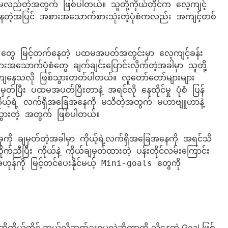
းမလည်တဲ့အတွက် ဖြစ်ပါတယ်။ သူတို့ကိုယ်တိုင်က လေ့ကျင့်
ာနေတဲ့အပြင် အစားအသောက်စားသုံးတဲ့ပုံစံကလည်း အကျင့်တစ်
ွေ မြင့်တက်နေတဲ့ ပထမအပတ်အတွင်းမှာ လေ့ကျင့်ခန်း
းအသောက်ပုံစံတွေ ချက်ချင်းပြောင်းလိုက်တဲ့အခါမှာ သူတို့
ေသလို ဖြစ်သွားတတ်ပါတယ်။ လူတော်တော်များများ
ျမှတ်ပြီး ပထမအပတ်ပြီးတာနဲ့ အရင်လို နေထိုင်မှု ပုံစံ ပြန်
ယ့်ရဲ့ လက်ရှိအခြေအနေကို မသိတဲ့အတွက် မဟာဗျူဟာနဲ့ 
ားတဲ့ အတွက် ဖြစ်ပါတယ်။

ခုကို ချမှတ်တဲ့အခါမှာ ကိုယ့်ရဲ့လက်ရှိအခြေအနေကို အရင်သိ
ုက်ညီပြီး ကိုယ်နဲ့ ကိုယ်ချမှတ်ထားတဲ့ ပန်းတိုင်လမ်းကြောင်း
ုန်ကို မြင့်တင်ပေးနိုင်မယ့် Mini-goals တွေကို 
ု့ကိုယ်တိုင် ဘယ်လိုဆွတ်ခူးရမလဲဆိုတာကို သိနေတဲ့ Goal ဖြစ်