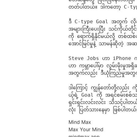
တတ်ပါတယ်။ ဒါကတော့ C-typ
ဒီ C-type Goal အတွက် လိုချင
အများကြီးပေးပြီး သင်ကိုယ်တို
ကို ရောက်ရှိနိုင်မယ်လို့ တ
အောင်မြင်မှုနဲ့ သာမန်ဆိုတဲ့ အ
Steve Jobs ဟာ iPhone ကို
ဟာ ကမ္ဘာပေါ်မှာ လွမ်းမိုးမှုအရှ
အတွက်လည်း ဒီယုံကြည်မှုအတွက် 
ဒါကြောင့် ကျွန်တော်တို့လည်း ကိ
ယ့်ရဲ့ Goal ကို အရင်စမ်းစစ်သင
ရှင်းရှင်းလင်းလင်း သိသင့်ပါတယ
လုံး ပြတ်သားနေမှာ ဖြစ်ပါတယ်
Mind Max
Max Your Mind
mindmax.app