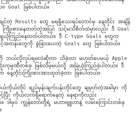
e Goal ဖြစ်ပါတယ်။ 

်တဲ့ Results တွေ မရရှိသေးရင်တောင်မှ နေ့တိုင်း အချိန်
င် ကြိုးစားနေတတ်တဲ့အပြင် သင့်မသိစိတ်ထဲမှာလည်း ဒီ Goal 
စ်ထစ်ချယုံကြည်နေတတ်ပါတယ်။ ဒီ C-type Goals တွေက 
ဆင့်အတန်းတွေကို ခွဲခြားပေးတဲ့ Goals တွေ ဖြစ်ပါတယ်။

 ဘယ်လိုလုပ်ရမလဲဆိုတာ သိခဲ့တာ မဟုတ်ပေမယ့် Apple 
ိဆုံးကုမ္ပဏီတစ်ခု ဖြစ်လိမ့်မယ်လို့ အမြဲယုံကြည်ခဲ့ပါတယ်။ ဒီ
နေ့တိုင်းကြိုးစားအားထုတ်ခဲ့တာ ဖြစ်ပါတယ်။

ုယ်ကိုယ်တိုင် ရည်မှန်းချက်ပန်းတိုင်တွေ ချမှတ်တဲ့အခါမှာ ကို
့်ပြီး ကိုယ်လက်ရှိရောက်နေတဲ့ နေရာကိုလည်း 
်။ ဒါမှပဲ ကျွန်တော်တို့ရဲ့ မဟာဗျူဟာနဲ့ လမ်းကြောင်းတစ်ခု
။