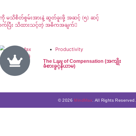
ကို မသိစိတ်စွမ်းအားနဲ့ ဆွတ်ခူးဖို့ အဆင့် (၅) ဆင့်
်သက်ပြီး သိထားသင့်တဲ့ အဓိကအချက်
Productivity
The Law of Compensation (အကျိုး
ခံစားခွင့်နိယာမ)
© 2026
MindMax
. All Rights Reserved.