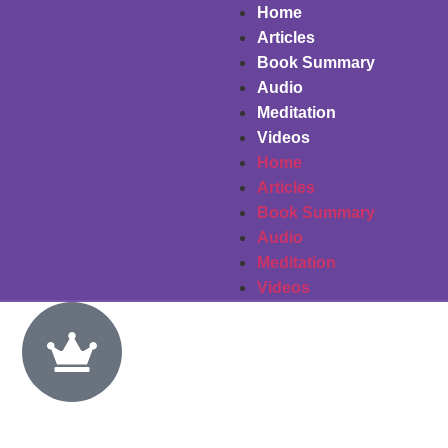
sites
casino sites
Galabet
Padişahbet
Galabet Giriş
gamestop
g
Home
Articles
Book Summary
Audio
Meditation
Videos
Home
Articles
Book Summary
Audio
Meditation
Videos