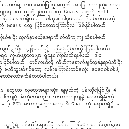
ယောက်ရဲ့ ဘဝအောင်မြင်မှုအတွက် အခြေခံအကျဆုံး အရာ
များများက သူတို့ချမှတ်ထားတဲ့ Goals တွေကို Self-
့ မရောက်ရှိတတ်ကြပါဘူး။ ဒါမှမဟုတ် ဒီချမှတ်ထားတဲ့ 
 Goals တွေ ဖြစ်နေတာကြောင့်လဲ ဖြစ်နိုင်ပါတယ်။
 ကိုယ်စပြီး ထွက်ခွာမယ့်နေရာကို တိတိကျကျ သိရပါမယ်။
ခွာပြီး ကျွန်တော်တို့ ဆင်းမယ့်မှတ်တိုင်ဖြစ်ပါတယ်။ 
ိုရင် ကိုယ်မန္တလေးမှာ ရှိနေကြောင်းသိရပါမယ်။ ဒါမှ
ှာဖြစ်ပါတယ်။ တစ်ကယ်လို့ ကိုယ်ကရောက်ချင်တဲ့နေရာပဲသိပြီး 
ု မသိဘူးဆိုရင်တော့ လမ်းကြောင်းတစ်ခုလုံး ဝေဝေဝါးဝါးနဲ့ 
ု့ တော်တော်ခက်ခဲတတ်ပါတယ်။

s တွေဟာ လူတွေအများဆုံး ချမှတ်တဲ့ ပန်းတိုင်ဖြစ်ပြီး 4 
င်ကျဖို့ပန်းတိုင်ကလည်း သဘာဝကျကျနဲ့ ရောက်ရှိနိုင်တဲ့ 
မယ့် 80% သောသူတွေကတော့ ဒီ Goal ကို ရောက်ရှိဖို့ မ
ူတို့ရဲ့ ပန်းတိုင်ရောက်ဖို့ လမ်းကြောင်းမှာ စတင်ထွက်ခွာမ