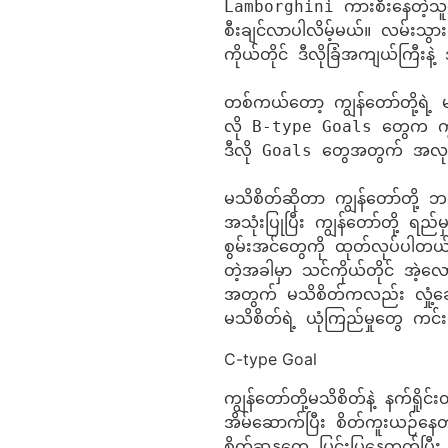
Lamborghini ကားစီးနေတဲ့သူ
စီးချင်လာပါလိမ့်မယ်။ လမ်းသွား
ကိုယ်တိုင် ဒီလိုခြံအကျယ်ကြီးနဲ့ 
တစ်ကယ်တော့ ကျွန်တော်တို့ရဲ့ မ
လို B-type Goals တွေက ကျွန်တ
ဒီလို Goals တွေအတွက် အလုပ
မသိစိတ်ဆိုတာ ကျွန်တော်တို့
အသုံးပြုပြီး ကျွန်တော်တို့ ရည်
စွမ်းအင်တွေကို ထုတ်လုပ်ပါ
တဲ့အခါမှာ သင်ကိုယ်တိုင် အဲ့လေ
အတွက် မသိစိတ်ကလည်း လှုံ့ဆော်
မသိစိတ်ရဲ့ ယုံကြည်မှုတွေ ကင
C-type Goal
ကျွန်တော်တို့မသိစိတ်နဲ့ နက်ရှို
အိမ်ဆောက်ပြီး စိတ်ကူးယဉ်နေတတ
စိတ်ဆန္ဒတွေ ပြင်းပြနေတတ်ပြ