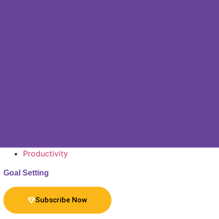
amestop
gamestop
marsbahis
casinos not on gamstop
non g
Productivity
Goal Setting
Subscribe Now