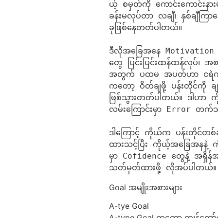
ယ့် စမှတ်ကို ကောင်းကောင်းနာ
ခန်းမလုပ်တာ လချီ၊ နှစ်ချီကြ
ခုဖြစ်နေတတ်ပါတယ်။

ဒီလိုအခြေအနေ Motivation တ
တွေ ပြင်းပြင်းထန်ထန်လုပ်၊ အစာ
အတွက် ပထမ အပတ်ဟာ ငရဲကျန
ကတော့ ဝိတ်ချဖို့ ပန်းတိုင်ကို ခ
ဖြစ်သွားတတ်ပါတယ်။ ဒါဟာ ကို
လမ်းကြောင်းမှာ Error တက်သွ
ဒါကြောင့် ကိုယ်က ပန်းတိုင်တစ်
ထားသင့်ပြီး ကိုယ့်အခြေအနနဲ့ ကိ
မှာ Cofidence တွေနဲ့ အရှိန်အဟ
သတ်မှတ်ထားဖို့ လိုအပ်ပါတယ်။
Goal အမျိုးအစားများ
A-tye Goal
A-type Goal ကတော့ ကျွန်တော်တိ