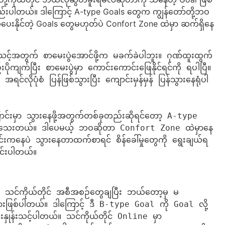
်နည်းပါတယ်။ ဒါကြောင့် A-type Goals တွေက ကျွန်တော်တို့ဘဝ
လဲပေးနိုင်တဲ့ Goals တွေမဟုတ်ပဲ Confort Zone ထဲမှာ ဆက်ရှိနေ
သင့်အတွက် စာမေးပွဲအောင်ဖို့က မခက်ခဲပါဘူး။ ဂုဏ်ထူးထွက်
ုကျက်ပြီး စာမေးပွဲမှာ ကောင်းကောင်းဖြေနိုင်ရင်ကို ရပါပြီ။ 
 အရင်လိုပုံစံ ပြန်ဖြစ်သွားပြီး ကျောင်းမှန်မှန် ပြန်သွားနေရုံပါ
မှာ သွားနေဖို့အတွက်တစ်ခုတည်းဆိုရင်တော့ A-type 
ေးတယ်။ ဒါပေမယ့် ဘဝဆိုတာ Confort Zone ထဲမှာနေ
နေပဲ သွားနေတာထက်စာရင် စိန်ခေါ်မှုတွေကို ရွေးချယ်ရ
ာင်းပါတယ်။
 သင်ကိုယ်တိုင် အစီအစဉ်တွေချပြီး ဘယ်တော့မှ မ
းဖြစ်ပါတယ်။ ဒါကြောင့် ဒီ B-type Goal ကို Goal လို့ 
ုံးနှုန်းသင့်ပါတယ်။ သင်ကိုယ်တိုင် Online မှာ 