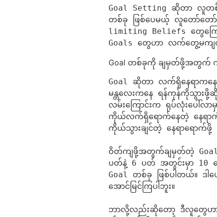
Goal Setting ဆိုတာ လူတစ်
တစ်ခု ဖြစ်ပေမယ့် လူတော်တော်
limiting Beliefs တွေကြောင်
Goals တွေဟာ လက်တွေ့မကျတဲ့
Goal တစ်ခုကို ချမှတ်ဖို့အတွက်
Goal ဆိုတာ လက်ရှိနေရာကနေထွက်
မန္တလေးကနေ ရန်ကုန်ကိုသွားဖို့ဆ
လမ်းကြောင်းက ရုပ်လုံးပေါ်လာမ
ကိုယ်လက်ရှိရောက်နေတဲ့ နေရာကိ
ကိုယ်သွားချင်တဲ့ နေရာရောက်ဖိ
ဝိတ်ကျဖို့အတွက်ချမှတ်တဲ့ Goal
ပတ်နဲ့ 6 ပတ် အတွင်းမှာ 10 ပေါ
Goal တစ်ခု ဖြစ်ပါတယ်။ ဒါပေ
အောင်မြင်ကြပါဘူး။

ဘာလို့လည်းဆိုတော့ ဒီလူတွေဟာ သ