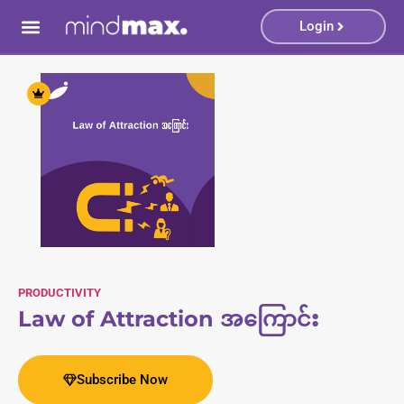
 giriş
padisahbet.bar
เว็บซื้อหวย
casino sites
casino sites
Galab
Login
Book Summary
PRODUCTIVITY
Law of Attraction အကြောင်း
Subscribe Now