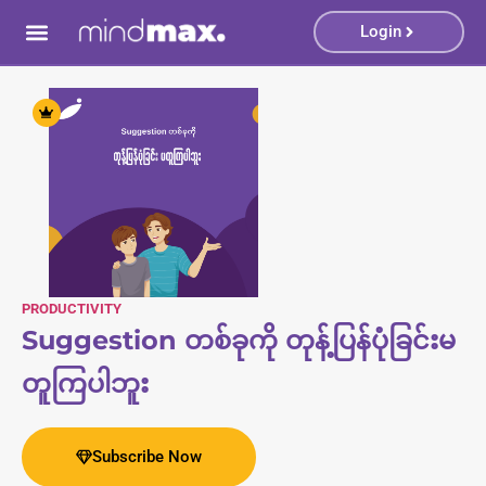
disahbet.bar
เว็บซื้อหวย
casino sites
casino sites
Galabet
Padiş
Login
Book Summary
PRODUCTIVITY
Suggestion တစ်ခုကို တုန့်ပြန်ပုံခြင်းမ
တူကြပါဘူး
Subscribe Now